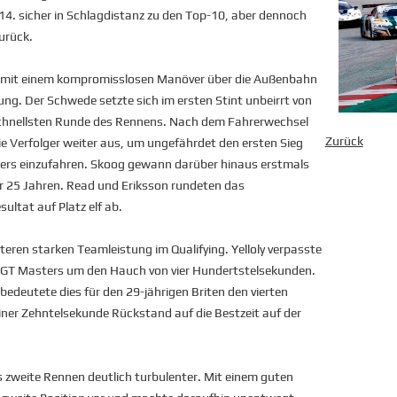
14. sicher in Schlagdistanz zu den Top-10, aber dennoch
urück.
mit einem kompromisslosen Manöver über die Außenbahn
rung. Der Schwede setzte sich im ersten Stint unbeirrt von
 schnellsten Runde des Rennens. Nach dem Fahrerwechsel
Zurück
ie Verfolger weiter aus, um ungefährdet den ersten Sieg
rs einzufahren. Skoog gewann darüber hinaus erstmals
er 25 Jahren. Read und Eriksson rundeten das
ltat auf Platz elf ab.
eren starken Teamleistung im Qualifying. Yelloly verpasste
C GT Masters um den Hauch von vier Hundertstelsekunden.
bedeutete dies für den 29-jährigen Briten den vierten
einer Zehntelsekunde Rückstand auf die Bestzeit auf der
s zweite Rennen deutlich turbulenter. Mit einem guten