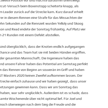
ie zweite Position vor und machte daraufhin unentwegt
rcut-Versuch beim Boxenstopp scheiterte knapp, als
 Leader zurück auf die Strecke kam. Kurz darauf erhielt
rer in diesem Rennen eine Strafe für das Missachten der
zehn Sekunden auf die Rennzeit wurden Yelloly und Skoog
son und Read endete der Sonntag frühzeitig. Auf Platz vier
h 21 Runden mit einem Defekt abstellen.
sind überglücklich, dass der Knoten endlich aufgegangen
 Chance und das Team hat sie mit beiden Händen ergriffen.
ng der gesamten Mannschaft. Die Ingenieure haben das
d unsere Fahrer haben das Potential am Samstag perfekt
n das Rennen von Beginn an souverän im Griff und haben
GT Masters 2020 keinen Zweifel aufkommen lassen. Der
recke einfach zuhause und wir haben gezeigt, dass unser
setzungen gewinnen kann. Dass wir am Sonntag das
 haben, war sehr unglücklich. Außerdem ist es schade, dass
amte Wochenende über nicht optimal lief. Für Joel und
nnoch überwiegen nach dem Sieg die Freude und die