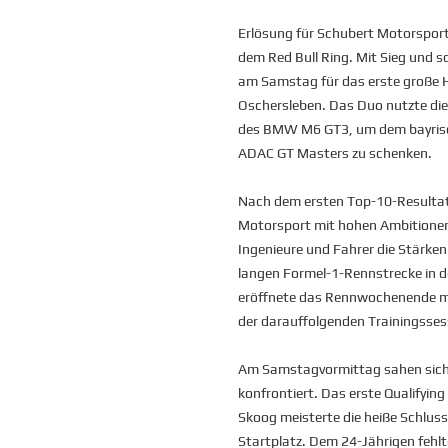
Erlösung für Schubert Motorspo
dem Red Bull Ring. Mit Sieg und s
am Samstag für das erste große 
Oschersleben. Das Duo nutzte die 
des BMW M6 GT3, um dem bayrisch
ADAC GT Masters zu schenken.
Nach dem ersten Top-10-Resultat
Motorsport mit hohen Ambitionen 
Ingenieure und Fahrer die Stärk
langen Formel-1-Rennstrecke in de
eröffnete das Rennwochenende mit 
der darauffolgenden Trainingssess
Am Samstagvormittag sahen sich 
konfrontiert. Das erste Qualifyi
Skoog meisterte die heiße Schlus
Startplatz. Dem 24-Jährigen fehlt