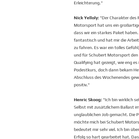
Erleichterung."
Nick Yelloly:
"Der Charakter des
Motorsport hat uns ein großartige
dass wir ein starkes Paket haben
fantastisch und hat mir die Arbei
zu fahren. Es war ein tolles Gef
und für Schubert Motorsport den
Qualifying hat gezeigt, wie eng es
Podestkurs, doch dann bekam Henr
Abschluss des Wochenendes gewe
positiv."
Henric Skoog:
"Ich bin wirklich 
Selbst mit zusätzlichem Ballast i
unglaublichen Job gemacht. Die P
möchte mich bei Schubert Motors
bedeutet mir sehr viel. Ich bin üb
Erfolg so hart gearbeitet hat. Da