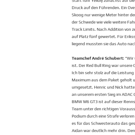
Start fuhr Yelloly zunächst auf d
Druck auf den Führenden. Ein Ove
Skoog nur wenige Meter hinter dem
der Schwede wie viele weitere Fah
Track Limits. Nach Addition von 
auf Platz fünf gewertet. Für Eriks
liegend mussten sie das Auto nac
Teamchef André Schubert:
"Wir 
ist. Der Red Bull Ring war unsere
Ich bin sehr stolz auf die Leistu
Maximum aus dem Paket geholt un
umgesetzt. Henric und Nick hatte
an unserem ersten Sieg im ADAC 
BMW M6 GT3 ist auf dieser Rennst
Team unter den richtigen Voraus
Podium durch eine Strafe verloren
es für das Schwesterauto das ges
Aidan war deutlich mehr drin. De