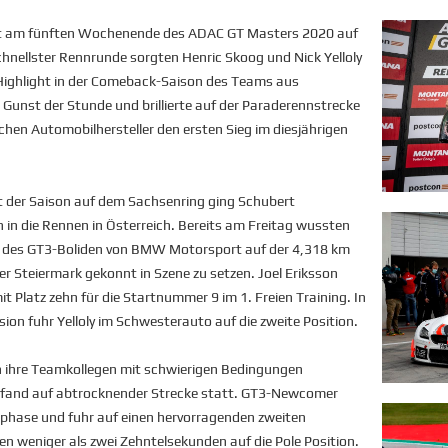
rt am fünften Wochenende des ADAC GT Masters 2020 auf
chnellster Rennrunde sorgten Henric Skoog und Nick Yelloly
Highlight in der Comeback-Saison des Teams aus
Gunst der Stunde und brillierte auf der Paraderennstrecke
en Automobilhersteller den ersten Sieg im diesjährigen
 der Saison auf dem Sachsenring ging Schubert
in die Rennen in Österreich. Bereits am Freitag wussten
en des GT3-Boliden von BMW Motorsport auf der 4,318 km
r Steiermark gekonnt in Szene zu setzen. Joel Eriksson
Platz zehn für die Startnummer 9 im 1. Freien Training. In
ion fuhr Yelloly im Schwesterauto auf die zweite Position.
ihre Teamkollegen mit schwierigen Bedingungen
ng fand auf abtrocknender Strecke statt. GT3-Newcomer
sphase und fuhr auf einen hervorragenden zweiten
en weniger als zwei Zehntelsekunden auf die Pole Position.