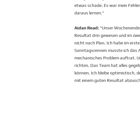
etwas schade. Es war mein Fehler 
daraus lernen."
Aidan Read:
"Unser Wochenende w
Resultat drin gewesen und im zwei
nicht nach Plan. Ich habe im erst
Sonntagsrennen musste ich das Au
mechanisches Problem auftrat. Uns
richten. Das Team hat alles gegeb
können. Ich bleibe optimistisch,
mit einem guten Resultat abzusch