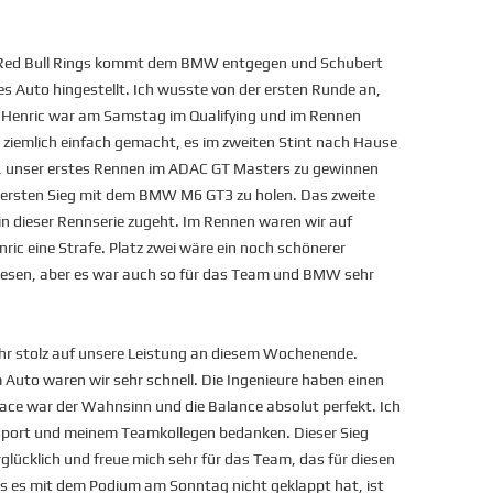
 Red Bull Rings kommt dem BMW entgegen und Schubert
s Auto hingestellt. Ich wusste von der ersten Runde an,
. Henric war am Samstag im Qualifying und im Rennen
t ziemlich einfach gemacht, es im zweiten Stint nach Hause
ühl, unser erstes Rennen im ADAC GT Masters zu gewinnen
 ersten Sieg mit dem BMW M6 GT3 zu holen. Das zweite
 in dieser Rennserie zugeht. Im Rennen waren wir auf
ic eine Strafe. Platz zwei wäre ein noch schönerer
sen, aber es war auch so für das Team und BMW sehr
sehr stolz auf unsere Leistung an diesem Wochenende.
m Auto waren wir sehr schnell. Die Ingenieure haben einen
ace war der Wahnsinn und die Balance absolut perfekt. Ich
port und meinem Teamkollegen bedanken. Dieser Sieg
erglücklich und freue mich sehr für das Team, das für diesen
ss es mit dem Podium am Sonntag nicht geklappt hat, ist