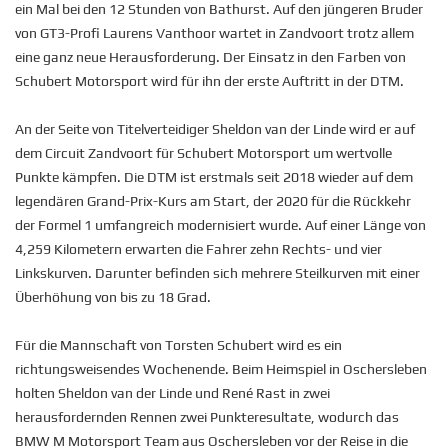
ein Mal bei den 12 Stunden von Bathurst. Auf den jüngeren Bruder
von GT3-Profi Laurens Vanthoor wartet in Zandvoort trotz allem
eine ganz neue Herausforderung. Der Einsatz in den Farben von
Schubert Motorsport wird für ihn der erste Auftritt in der DTM.
An der Seite von Titelverteidiger Sheldon van der Linde wird er auf
dem Circuit Zandvoort für Schubert Motorsport um wertvolle
Punkte kämpfen. Die DTM ist erstmals seit 2018 wieder auf dem
legendären Grand-Prix-Kurs am Start, der 2020 für die Rückkehr
der Formel 1 umfangreich modernisiert wurde. Auf einer Länge von
4,259 Kilometern erwarten die Fahrer zehn Rechts- und vier
Linkskurven. Darunter befinden sich mehrere Steilkurven mit einer
Überhöhung von bis zu 18 Grad.
Für die Mannschaft von Torsten Schubert wird es ein
richtungsweisendes Wochenende. Beim Heimspiel in Oschersleben
holten Sheldon van der Linde und René Rast in zwei
herausfordernden Rennen zwei Punkteresultate, wodurch das
BMW M Motorsport Team aus Oschersleben vor der Reise in die