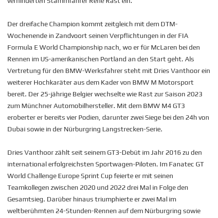
verhinderten Stammfahrer René Rast ein.
Der dreifache Champion kommt zeitgleich mit dem DTM-
Wochenende in Zandvoort seinen Verpflichtungen in der FIA
Formula E World Championship nach, wo er für McLaren bei den
Rennen im US-amerikanischen Portland an den Start geht. Als
Vertretung für den BMW-Werksfahrer steht mit Dries Vanthoor ein
weiterer Hochkaräter aus dem Kader von BMW M Motorsport
bereit. Der 25-jährige Belgier wechselte wie Rast zur Saison 2023
zum Münchner Automobilhersteller. Mit dem BMW M4 GT3
eroberter er bereits vier Podien, darunter zwei Siege bei den 24h von
Dubai sowie in der Nürburgring Langstrecken-Serie.
Dries Vanthoor zählt seit seinem GT3-Debüt im Jahr 2016 zu den
international erfolgreichsten Sportwagen-Piloten. Im Fanatec GT
World Challenge Europe Sprint Cup feierte er mit seinen
Teamkollegen zwischen 2020 und 2022 drei Mal in Folge den
Gesamtsieg. Darüber hinaus triumphierte er zwei Mal im
weltberühmten 24-Stunden-Rennen auf dem Nürburgring sowie