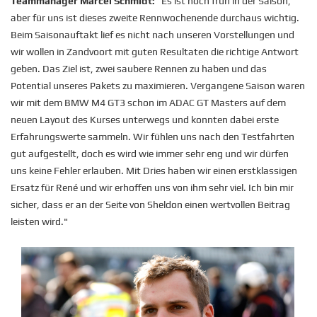
Teammanager Marcel Schmidt:
"Es ist noch früh in der Saison,
aber für uns ist dieses zweite Rennwochenende durchaus wichtig.
Beim Saisonauftakt lief es nicht nach unseren Vorstellungen und
wir wollen in Zandvoort mit guten Resultaten die richtige Antwort
geben. Das Ziel ist, zwei saubere Rennen zu haben und das
Potential unseres Pakets zu maximieren. Vergangene Saison waren
wir mit dem BMW M4 GT3 schon im ADAC GT Masters auf dem
neuen Layout des Kurses unterwegs und konnten dabei erste
Erfahrungswerte sammeln. Wir fühlen uns nach den Testfahrten
gut aufgestellt, doch es wird wie immer sehr eng und wir dürfen
uns keine Fehler erlauben. Mit Dries haben wir einen erstklassigen
Ersatz für René und wir erhoffen uns von ihm sehr viel. Ich bin mir
sicher, dass er an der Seite von Sheldon einen wertvollen Beitrag
leisten wird."