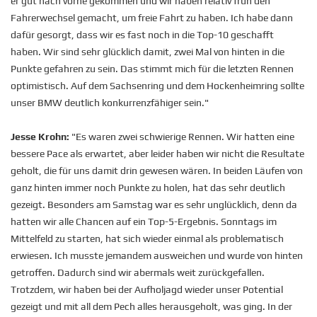
er gut nach vorne gekommen und wir haben relativ früh den
Fahrerwechsel gemacht, um freie Fahrt zu haben. Ich habe dann
dafür gesorgt, dass wir es fast noch in die Top-10 geschafft
haben. Wir sind sehr glücklich damit, zwei Mal von hinten in die
Punkte gefahren zu sein. Das stimmt mich für die letzten Rennen
optimistisch. Auf dem Sachsenring und dem Hockenheimring sollte
unser BMW deutlich konkurrenzfähiger sein."
Jesse Krohn:
"Es waren zwei schwierige Rennen. Wir hatten eine
bessere Pace als erwartet, aber leider haben wir nicht die Resultate
geholt, die für uns damit drin gewesen wären. In beiden Läufen von
ganz hinten immer noch Punkte zu holen, hat das sehr deutlich
gezeigt. Besonders am Samstag war es sehr unglücklich, denn da
hatten wir alle Chancen auf ein Top-5-Ergebnis. Sonntags im
Mittelfeld zu starten, hat sich wieder einmal als problematisch
erwiesen. Ich musste jemandem ausweichen und wurde von hinten
getroffen. Dadurch sind wir abermals weit zurückgefallen.
Trotzdem, wir haben bei der Aufholjagd wieder unser Potential
gezeigt und mit all dem Pech alles herausgeholt, was ging. In der