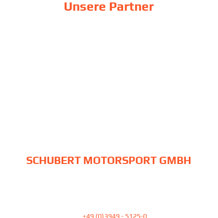
Unsere Partner
SCHUBERT MOTORSPORT GMBH
Am Pfefferbach 23
39387 Oschersleben
Tel:
+49 (0)3949 - 5125-0