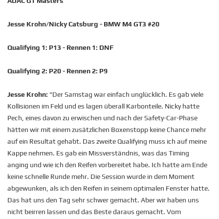
ADAC GT Masters
Jesse Krohn/Nicky Catsburg - BMW M4 GT3 #20
Qualifying 1: P13 - Rennen 1: DNF
Qualifying 2: P20 - Rennen 2: P9
Jesse Krohn:
"Der Samstag war einfach unglücklich. Es gab viele
Kollisionen im Feld und es lagen überall Karbonteile. Nicky hatte
Pech, eines davon zu erwischen und nach der Safety-Car-Phase
hätten wir mit einem zusätzlichen Boxenstopp keine Chance mehr
auf ein Resultat gehabt. Das zweite Qualifying muss ich auf meine
Kappe nehmen. Es gab ein Missverständnis, was das Timing
anging und wie ich den Reifen vorbereitet habe. Ich hatte am Ende
keine schnelle Runde mehr. Die Session wurde in dem Moment
abgewunken, als ich den Reifen in seinem optimalen Fenster hatte.
Das hat uns den Tag sehr schwer gemacht. Aber wir haben uns
nicht beirren lassen und das Beste daraus gemacht. Vom