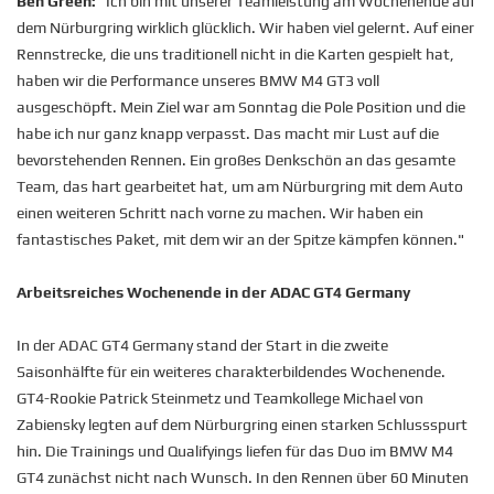
Ben Green:
"Ich bin mit unserer Teamleistung am Wochenende auf
dem Nürburgring wirklich glücklich. Wir haben viel gelernt. Auf einer
Rennstrecke, die uns traditionell nicht in die Karten gespielt hat,
haben wir die Performance unseres BMW M4 GT3 voll
ausgeschöpft. Mein Ziel war am Sonntag die Pole Position und die
habe ich nur ganz knapp verpasst. Das macht mir Lust auf die
bevorstehenden Rennen. Ein großes Denkschön an das gesamte
Team, das hart gearbeitet hat, um am Nürburgring mit dem Auto
einen weiteren Schritt nach vorne zu machen. Wir haben ein
fantastisches Paket, mit dem wir an der Spitze kämpfen können."
Arbeitsreiches Wochenende in der ADAC GT4 Germany
In der ADAC GT4 Germany stand der Start in die zweite
Saisonhälfte für ein weiteres charakterbildendes Wochenende.
GT4-Rookie Patrick Steinmetz und Teamkollege Michael von
Zabiensky legten auf dem Nürburgring einen starken Schlussspurt
hin. Die Trainings und Qualifyings liefen für das Duo im BMW M4
GT4 zunächst nicht nach Wunsch. In den Rennen über 60 Minuten