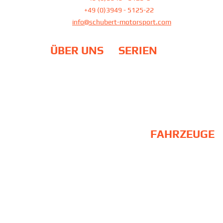
Fax:
+49 (0)3949 - 5125-22
E-Mail
info@schubert-motorsport.com
ÜBER UNS
SERIEN
Team
DTM
Philosophie
24H Rennen / NLS
Standort
ADAC GT Masters
Partner
Galerie
EU-Fördermittel
FAHRZEUGE
BMW M2 Schubert
Competition
BMW M6 GT3
BMW M2 CS Racing / Upgrade
BMW M4 GT3
BMW M4 GT4