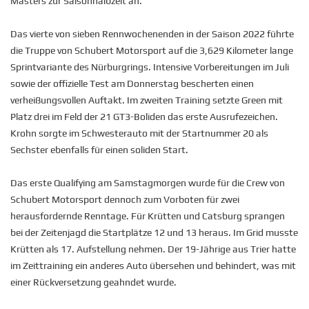
Masters zur Saisonhalbzeit an.
Das vierte von sieben Rennwochenenden in der Saison 2022 führte
die Truppe von Schubert Motorsport auf die 3,629 Kilometer lange
Sprintvariante des Nürburgrings. Intensive Vorbereitungen im Juli
sowie der offizielle Test am Donnerstag bescherten einen
verheißungsvollen Auftakt. Im zweiten Training setzte Green mit
Platz drei im Feld der 21 GT3-Boliden das erste Ausrufezeichen.
Krohn sorgte im Schwesterauto mit der Startnummer 20 als
Sechster ebenfalls für einen soliden Start.
Das erste Qualifying am Samstagmorgen wurde für die Crew von
Schubert Motorsport dennoch zum Vorboten für zwei
herausfordernde Renntage. Für Krütten und Catsburg sprangen
bei der Zeitenjagd die Startplätze 12 und 13 heraus. Im Grid musste
Krütten als 17. Aufstellung nehmen. Der 19-Jährige aus Trier hatte
im Zeittraining ein anderes Auto übersehen und behindert, was mit
einer Rückversetzung geahndet wurde.