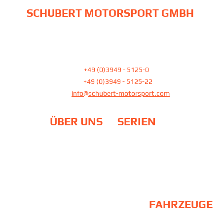
SCHUBERT MOTORSPORT GMBH
Am Pfefferbach 23
39387 Oschersleben
Tel:
+49 (0)3949 - 5125-0
Fax:
+49 (0)3949 - 5125-22
E-Mail
info@schubert-motorsport.com
ÜBER UNS
SERIEN
Team
DTM
Philosophie
24H Rennen / NLS
Standort
ADAC GT Masters
Partner
Galerie
EU-Fördermittel
FAHRZEUGE