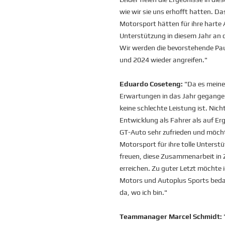
wie wir sie uns erhofft hatten. D
Motorsport hätten für ihre harte A
Unterstützung in diesem Jahr an
Wir werden die bevorstehende Pau
und 2024 wieder angreifen."
Eduardo Coseteng:
"Da es meine 
Erwartungen in das Jahr gegangen
keine schlechte Leistung ist. Nic
Entwicklung als Fahrer als auf Erg
GT-Auto sehr zufrieden und möch
Motorsport für ihre tolle Unters
freuen, diese Zusammenarbeit in
erreichen. Zu guter Letzt möchte
Motors und Autoplus Sports bedan
da, wo ich bin."
Teammanager Marcel Schmidt: