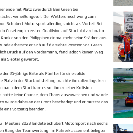
nende mit Platz zwei durch Ben Green bei
unächst verheißungsvoll. Der Wetterumschwung zum
on Schubert Motorsport allerdings nicht als Vorteil. Bei
o Coseteng im ersten Qualifying auf Startplatz zehn. Im
-Rookie von den Philippinen einmal mehr seine Stärken aus.
unde arbeitete er sich auf die siebte Position vor. Green
lich Druck auf den Vordermann, fand jedoch keinen Weg
als Siebter gewertet.
der 25-jährige Brite als Fünfter für eine solide
 Platz in der Startaufstellung brachte ihm allerdings kein
rn nach dem Start kam es vor ihm zu einer Kollision
en hatte keine Chance, dem Chaos auszuweichen und wurde
Auto wurde dabei an der Front beschädigt und er musste das
e eins vorzeitig beenden.
GT Masters 2023 landete Schubert Motorsport nach sechs
n Rang der Teamwertung. Im Fahrerklassement belegten