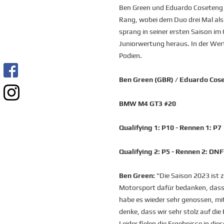
Ben Green und Eduardo Coseteng m
Rang, wobei dem Duo drei Mal als
sprang in seiner ersten Saison im
Juniorwertung heraus. In der Wertu
Podien.
Ben Green (GBR) / Eduardo Cose
BMW M4 GT3 #20
Qualifying 1: P10 - Rennen 1: P7
Qualifying 2: P5 - Rennen 2: DNF
Ben Green:
"Die Saison 2023 ist 
Motorsport dafür bedanken, dass i
habe es wieder sehr genossen, m
denke, dass wir sehr stolz auf die
Leider fielen die Ergebnisse in di