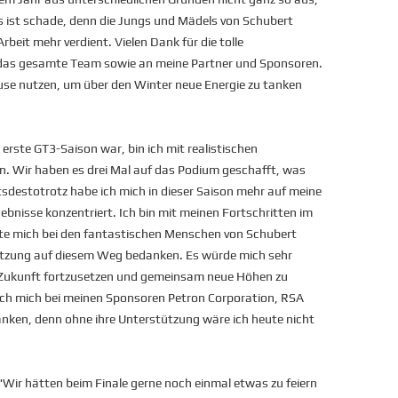
as ist schade, denn die Jungs und Mädels von Schubert
rbeit mehr verdient. Vielen Dank für die tolle
 das gesamte Team sowie an meine Partner und Sponsoren.
se nutzen, um über den Winter neue Energie zu tanken
erste GT3-Saison war, bin ich mit realistischen
. Wir haben es drei Mal auf das Podium geschafft, was
htsdestotrotz habe ich mich in dieser Saison mehr auf meine
ebnisse konzentriert. Ich bin mit meinen Fortschritten im
te mich bei den fantastischen Menschen von Schubert
tützung auf diesem Weg bedanken. Es würde mich sehr
 Zukunft fortzusetzen und gemeinsam neue Höhen zu
 ich mich bei meinen Sponsoren Petron Corporation, RSA
ken, denn ohne ihre Unterstützung wäre ich heute nicht
"Wir hätten beim Finale gerne noch einmal etwas zu feiern