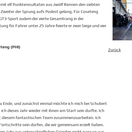
it elf Punkteresultaten aus zwölf Rennen den siebten
 Zweiter der Sprung aufs Podest gelang. Für Coseteng
 GT3-Sport zudem der vierte Gesamtrang in der
ng für Fahrer unter 25 Jahre feierte er zwei Siege und vier
teng (PHI)
Zurück
zu Ende, und zunächst einmal möchte ich mich bei Schubert
ch dieses Jahr wieder mit ihnen am Start sein durfte. Ich
it diesem fantastischen Team zusammenzuarbeiten. Ich
 Fortschritte sein dürfen, die wir gemeinsam erzielt haben.
esem Jahr aus unterschiedlichen Gründen nicht ganz so aus,