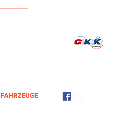
FAHRZEUGE
BMW M2 Schubert
AGB
Competition
Vertrag widerrufen
BMW M6 GT3
Widerrufsbelehrung
BMW M2 CS Racing /