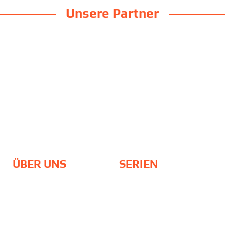
Unsere Partner
ÜBER UNS
SERIEN
Team
DTM
Philosophie
24H Rennen / NLS
Standort
ADAC GT Masters
Partner
Galerie