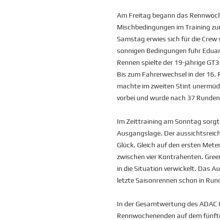
Am Freitag begann das Rennwoche
Mischbedingungen im Training z
Samstag erwies sich für die Crew v
sonnigen Bedingungen fuhr Eduard
Rennen spielte der 19-jährige GT3
Bis zum Fahrerwechsel in der 16. R
machte im zweiten Stint unermüd
vorbei und wurde nach 37 Runden 
Im Zeittraining am Sonntag sorgte 
Ausgangslage. Der aussichtsreiche
Glück. Gleich auf den ersten Mete
zwischen vier Kontrahenten. Gre
in die Situation verwickelt. Das 
letzte Saisonrennen schon in Rund
In der Gesamtwertung des ADAC 
Rennwochenenden auf dem fünfte