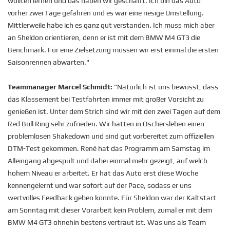
wollten lernen und das haben wir geschafft. Ich bin das Auto
vorher zwei Tage gefahren und es war eine riesige Umstellung.
Mittlerweile habe ich es ganz gut verstanden. Ich muss mich aber
an Sheldon orientieren, denn er ist mit dem BMW M4 GT3 die
Benchmark. Für eine Zielsetzung müssen wir erst einmal die ersten
Saisonrennen abwarten."
Teammanager Marcel Schmidt:
"Natürlich ist uns bewusst, dass
das Klassement bei Testfahrten immer mit großer Vorsicht zu
genießen ist. Unter dem Strich sind wir mit den zwei Tagen auf dem
Red Bull Ring sehr zufrieden. Wir hatten in Oschersleben einen
problemlosen Shakedown und sind gut vorbereitet zum offiziellen
DTM-Test gekommen. René hat das Programm am Samstag im
Alleingang abgespult und dabei einmal mehr gezeigt, auf welch
hohem Niveau er arbeitet. Er hat das Auto erst diese Woche
kennengelernt und war sofort auf der Pace, sodass er uns
wertvolles Feedback geben konnte. Für Sheldon war der Kaltstart
am Sonntag mit dieser Vorarbeit kein Problem, zumal er mit dem
BMW M4 GT3 ohnehin bestens vertraut ist. Was uns als Team