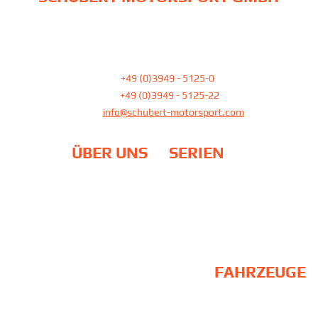
Am Pfefferbach 23
39387 Oschersleben
Tel:
+49 (0)3949 - 5125-0
Fax:
+49 (0)3949 - 5125-22
E-Mail
info@schubert-motorsport.com
ÜBER UNS
SERIEN
Team
DTM
Philosophie
24H Rennen / NLS
Standort
ADAC GT Masters
Partner
Galerie
EU-Fördermittel
FAHRZEUGE
BMW M2 Schubert