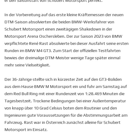
er den Saisonstart von Schubert Motorsport perfekt.
In der Vorbereitung auf das erste kleine Kräftemessen der neuen
DTM-Saison absolvierten die beiden BMW-Werksfahrer von
Schubert Motorsport einen zweitägigen Shakedown in der
Motorsport Arena Oschersleben. Der zur Saison 2023 von BMW
verpflichtete René Rast absolvierte bei dieser Ausfahrt seine ersten
Runden im BMW M4 GT3. Zum Start der offiziellen Testfahrten
bewies der dreimalige DTM-Meister wenige Tage später einmal
mehr seine Vielseitigkeit.
Der 36-Jährige stellte sich in kürzester Zeit auf den GT3-Boliden
aus dem Hause BMW M Motorsport ein und fuhr am Samstag auf
dem Red Bull Ring mit einer Rundenzeit von 1:28.469 Minuten die
Tagesbestzeit. Trockene Bedingungen bei einer Außentemperatur
von knapp über 10 Grad Celsius boten dem Routinier und den
Ingenieuren gute Voraussetzungen für die Abstimmungsarbeit am
Fahrzeug. Rast war in Österreich zunächst alleine für Schubert
Motorsport im Einsatz.