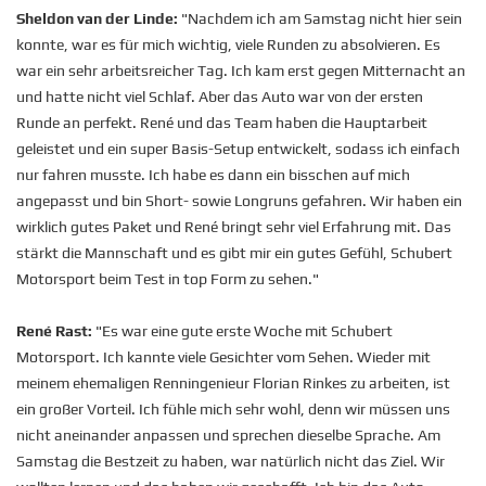
Sheldon van der Linde
:
"Nachdem ich am Samstag nicht hier sein
konnte, war es für mich wichtig, viele Runden zu absolvieren. Es
war ein sehr arbeitsreicher Tag. Ich kam erst gegen Mitternacht an
und hatte nicht viel Schlaf. Aber das Auto war von der ersten
Runde an perfekt. René und das Team haben die Hauptarbeit
geleistet und ein super Basis-Setup entwickelt, sodass ich einfach
nur fahren musste. Ich habe es dann ein bisschen auf mich
angepasst und bin Short- sowie Longruns gefahren. Wir haben ein
wirklich gutes Paket und René bringt sehr viel Erfahrung mit. Das
stärkt die Mannschaft und es gibt mir ein gutes Gefühl, Schubert
Motorsport beim Test in top Form zu sehen."
René Rast
:
"Es war eine gute erste Woche mit Schubert
Motorsport. Ich kannte viele Gesichter vom Sehen. Wieder mit
meinem ehemaligen Renningenieur Florian Rinkes zu arbeiten, ist
ein großer Vorteil. Ich fühle mich sehr wohl, denn wir müssen uns
nicht aneinander anpassen und sprechen dieselbe Sprache. Am
Samstag die Bestzeit zu haben, war natürlich nicht das Ziel. Wir