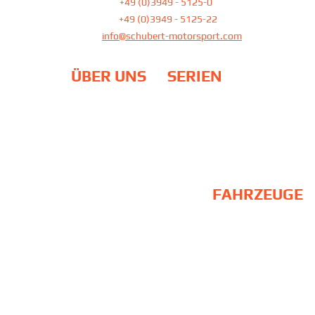
Tel:
+49 (0)3949 - 5125-0
Fax:
+49 (0)3949 - 5125-22
E-Mail
info@schubert-motorsport.com
ÜBER UNS
SERIEN
Team
DTM
Philosophie
24H Rennen / NLS
Standort
ADAC GT Masters
Partner
Galerie
EU-Fördermittel
FAHRZEUGE
BMW M2 Schubert
Competition
BMW M6 GT3
BMW M2 CS Racing / Upgrade
BMW M4 GT3
BMW M4 GT4