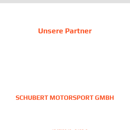
Unsere Partner
SCHUBERT MOTORSPORT GMBH
Am Pfefferbach 23
39387 Oschersleben