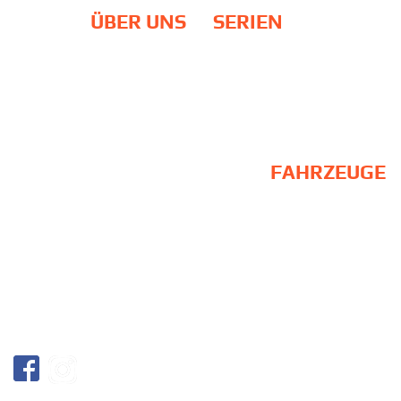
ÜBER UNS
SERIEN
Team
DTM
Philosophie
24H Rennen / NLS
Standort
ADAC GT Masters
Partner
Galerie
EU-Fördermittel
FAHRZEUGE
BMW M2 Schubert
Competition
BMW M6 GT3
BMW M2 CS Racing / Upgrade
BMW M4 GT3
BMW M4 GT4
AGB
Vertrag widerrufen
Widerrufsbelehrung